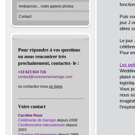
fonction
Ambiances... notre galerie photos
Puis vo
Contact
jour J 
idées s
Le jour
célébre
Pour répondre à vos questions
Pour en 
ou nous rencontrer très
prochainement, contactez- le :
Les peti
Wedding
+33 623 824 716
plaisir 
contact@ceremoniemariage.com
logistiq
ou contactez-nous
en ligne
.
Vous po
nous so
imaginé
Votre contact
l'inspir
Caroline Roux
Célébrante de mariage
depuis 2008
Conférencière internationale
depuis
2003
Créatrice d'événements
depuis 1999