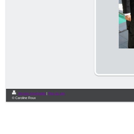
Version imprimable
|
Plan du site
© Caroline Roux